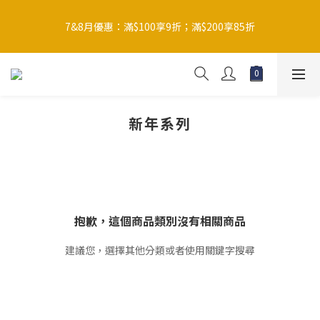
買滿$200免運費（智能櫃/順豐站等需下載順豐App接收取件
碼）；買滿$300默認贈送花茶套裝 (*如想轉贈陶瓷杯，下單時請
7&8月優惠：滿$100享9折；滿$200享85折
備註)
補充裝優惠：$118/包；$200/2包；$300/3包；$400/5包
買滿$200免運費（智能櫃/順豐站等需下載順豐App接收取件
新年系列
碼）；買滿$300默認贈送花茶套裝 (*如想轉贈陶瓷杯，下單時請
備註)
抱歉，這個商品類別沒有相關商品
建議您，選擇其他分類或者使用關鍵字搜尋