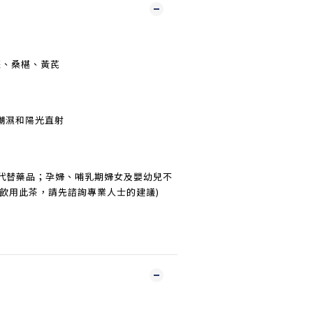
棗、桑椹、黃芪
潮濕和陽光直射
能代替藥品；孕婦、哺乳期婦女及嬰幼兒不
想飲用此茶，請先諮詢專業人士的建議)