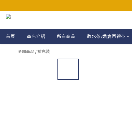
買滿$200免運費（智能櫃/
買滿$200免運費（智能櫃/
首頁
商店介紹
所有商品
散水茶/婚宴回禮茶
全部商品
/
補充裝