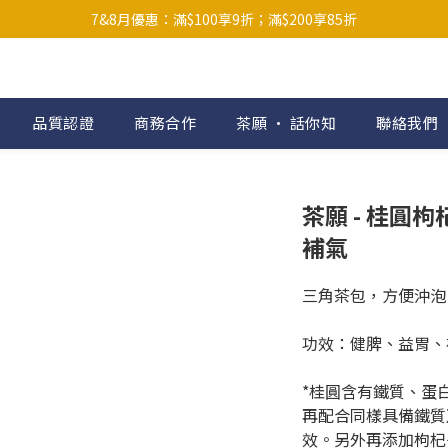
順豐站等需下載順豐App接收取件碼）；買滿$300默認贈送花茶套裝 (*
7&8月優惠：滿$100享9折；滿$200享85折
補充裝優惠：$118/包；$200/2包；$300/3包；$400/5包
順豐站等需下載順豐App接收取件碼）；買滿$300默認贈送花茶套裝 (*
品質認證
商務合作
茶願 • 話你知
聯絡我們
茶願 - 桂圓枸
補氣
三角茶包，方便沖泡
功效：健脾、益胃、
*桂圓含有鐵質、蛋
再配合同樣具備鐵質
效。另外再添加枸杞