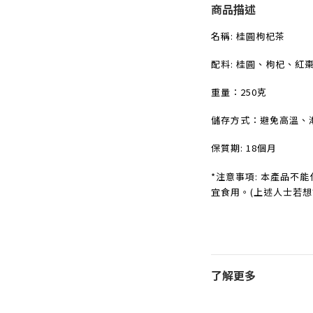
商品描述
名稱
:
桂圓枸杞茶
配料
:
桂圓、枸杞、紅
重量：250
克
儲存方式：避免高溫、
保質期
: 18
個月
*注意事項: 本產品不
宜食用。(上述人士若
了解更多