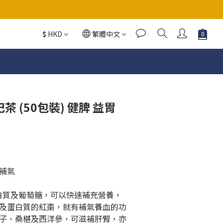
如想轉贈陶瓷杯，下單時請備註)
$
HKD
繁體中文
如想轉贈陶瓷杯，下單時請備註)
杞茶 (50包裝) 健脾 益胃
補氣
白質及葡萄糖，可以快速補充營養，
及蛋白質的紅棗，就有補氣養血的功
子、桑椹及西洋參，可滋補肝腎，亦