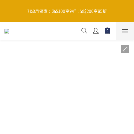
買滿$200免運費（智能櫃/順豐站等需下載順豐App接收取件
碼）；買滿$300默認贈送花茶套裝 (*如想轉贈陶瓷杯，下單時請
7&8月優惠：滿$100享9折；滿$200享85折
備註)
補充裝優惠：$118/包；$200/2包；$300/3包；$400/5包
買滿$200免運費（智能櫃/順豐站等需下載順豐App接收取件
碼）；買滿$300默認贈送花茶套裝 (*如想轉贈陶瓷杯，下單時請
備註)