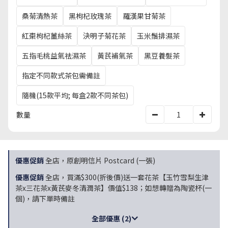
桑菊清熱茶
黑枸杞玫瑰茶
羅漢果甘菊茶
紅棗枸杞薑絲茶
決明子菊花茶
玉米鬚排濕茶
五指毛桃益氣祛濕茶
黃芪補氣茶
黑豆養髮茶
指定不同款式茶包需備註
隨機(15款平均; 每盒2款不同茶包)
數量
優惠促銷
全店，原創明信片 Postcard (一張)
優惠促銷
全店，買滿$300(折後價)送一套花茶【玉竹雪梨生津
茶x三花茶x黃芪麥冬清潤茶】價值$138；如想轉贈為陶瓷杯(一
個)，請下單時備註
全部優惠 (2)