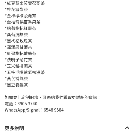
*紅豆薏米芡實茯苓茶
*桂花雪梨茶
*金桔檸檬菠蘿茶
*金桔雪梨百香果茶
*胎菊枸杞紅棗茶
*桑菊清熱茶
*黑枸杞玫瑰茶
*羅漢果甘菊茶
*紅棗枸杞薑絲茶
*決明子菊花茶
*玉米鬚排濕茶
*五指毛桃益氣祛濕茶
*黃芪補氣茶
*黑豆養髮茶
如需要此定制服務，可聯絡我們獲取更詳細的資訊：
電話：3905 3740
WhatsApp/Signal：6548 9584
更多說明