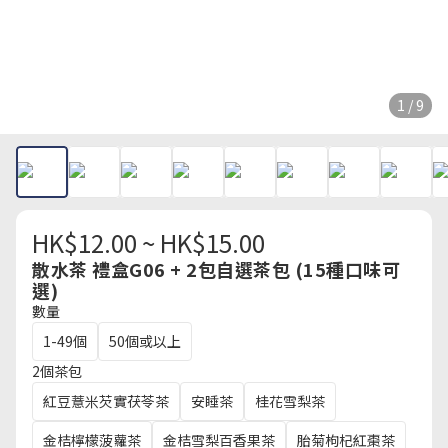
1 / 9
HK$12.00 ~ HK$15.00
散水茶 禮盒G06 + 2包自選茶包 (15種口味可
選)
數量
1-49個
50個或以上
2個茶包
紅豆薏米芡實茯苓茶
安睡茶
桂花雪梨茶
金桔檸檬菠蘿茶
金桔雪梨百香果茶
胎菊枸杞紅棗茶