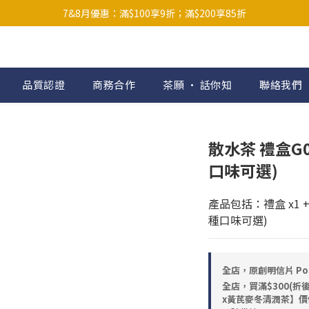
順豐站等需下載順豐App接收取件碼）；買滿$300默認贈送花茶套裝 (*
7&8月優惠：滿$100享9折；滿$200享85折
補充裝優惠：$118/包；$200/2包；$300/3包；$400/5包
順豐站等需下載順豐App接收取件碼）；買滿$300默認贈送花茶套裝 (*
品質認證
商務合作
茶願 • 話你知
聯絡我們
散水茶 禮盒G0
口味可選)
產品包括：禮盒 x1 +
種口味可選)
全店，原創明信片 Post
全店，買滿$300(
x黃芪麥冬清潤茶】價