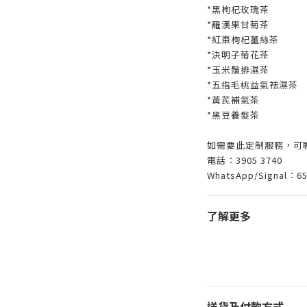
*黑枸杞玫瑰茶
*羅漢果甘菊茶
*紅棗枸杞薑絲茶
*決明子菊花茶
*玉米鬚排濕茶
*五指毛桃益氣祛濕茶
*黃芪補氣茶
*黑豆養髮茶
如需要此定制服務，可
電話：3905 3740
WhatsApp/Signal：65
了解更多
送貨及付款方式