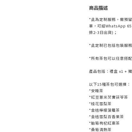
商品描述
*此為定制服務，需預
單，可經WhatsApp 6
排2-3日出貨)；
*此定制已包括包裝服
*所有茶包可以任意搭
產品包括：禮盒 x1 + 
以下15種茶包可選擇：
*安睡茶
*紅豆薏米芡實茯苓茶
*桂花雪梨茶
*金桔檸檬菠蘿茶
*金桔雪梨百香果茶
*胎菊枸杞紅棗茶
*桑菊清熱茶