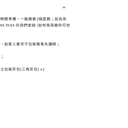
留時間準備，一般需要2個星期；如為急
548 9584 向我們查詢 (如有現貨最快可安
務，如客人要求不包裝需事先講明；
配；
獨立包裝茶包(三角茶包) x2