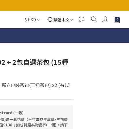
如想轉贈陶瓷杯，下單時請備註)
$
HKD
繁體中文
如想轉贈陶瓷杯，下單時請備註)
2 + 2包自選茶包 (15種
 獨立包裝茶包(三角茶包) x2 (有15
card (一張)
折後價)送一套花茶【玉竹雪梨生津茶x三花茶
值$138；如想轉贈為陶瓷杯(一個)，請下