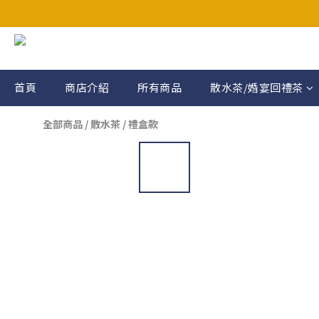
買滿$200免運費（智能櫃/
買滿$200免運費（智能櫃/
首頁
商店介紹
所有商品
散水茶/婚宴回禮茶
全部商品
/
散水茶
/
禮盒款